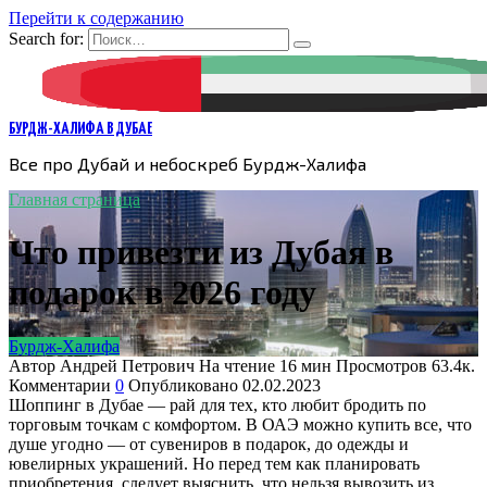
Перейти к содержанию
Search for:
БУРДЖ-ХАЛИФА В ДУБАЕ
Все про Дубай и небоскреб Бурдж-Халифа
Главная страница
Что привезти из Дубая в
подарок в 2026 году
Бурдж-Халифа
Автор
Андрей Петрович
На чтение
16 мин
Просмотров
63.4к.
Комментарии
0
Опубликовано
02.02.2023
Шоппинг в Дубае — рай для тех, кто любит бродить по
торговым точкам с комфортом. В ОАЭ можно купить все, что
душе угодно — от сувениров в подарок, до одежды и
ювелирных украшений. Но перед тем как планировать
приобретения, следует выяснить, что нельзя вывозить из