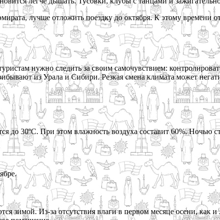
новится легче дышать. Тусовки, клубы с танцами и зажигательн
ирата, лучше отложить поездку до октября. К этому времени отк
 туристам нужно следить за своим самочувствием: контролироват
рибывают из Урала и Сибири. Резкая смена климата может негатив
тся до 30ºС. При этом влажность воздуха составит 60%. Ночью с
ябре.
ся зимой. Из-за отсутствия влаги в первом месяце осени, как и