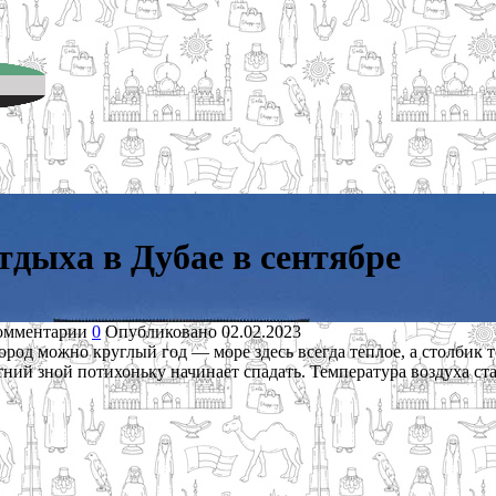
тдыха в Дубае в сентябре
омментарии
0
Опубликовано
02.02.2023
од можно круглый год — море здесь всегда теплое, а столбик те
тний зной потихоньку начинает спадать. Температура воздуха ст