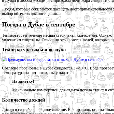
в Дубай в любом месяце — с приходом ночи жара спадает и ста
Людям, которые собираются посещать достопримечательности эм
выбор объектов для посещения.
Погода в Дубае в сентябре
Температура в течение месяца стабильная, скачков нет. Однако
увлекаться спиртным. Особенно это касается людей, которые п
Температура воды и воздуха
Согласно прогнозам, в Дубае ожидается 37-40 ºС. Вода прогрее
температура начнет потихоньку падать.
На заметку!
Максимально комфортной для отдыха погода станет в окт
Количество дождей
Дожди в сентябре — редкое явление. Как правило, они начинают