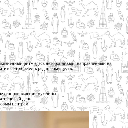
, жизненный ритм здесь неторопливый, направленный на
те в сентябре есть ряд преимуществ:
 без сопровождения мужчины.
хоть целый день.
говым центрам.