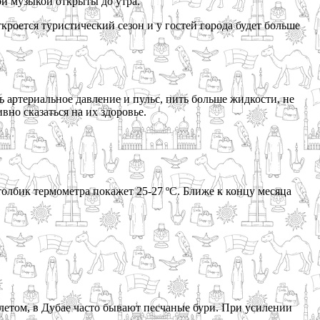
ой музыкой открыты до утра.
роется туристический сезон и у гостей города будет больше
ь артериальное давление и пульс, пить больше жидкости, не
но сказаться на их здоровье.
толбик термометра покажет 25-27 ºС. Ближе к концу месяца
 летом, в Дубае часто бывают песчаные бури. При усилении