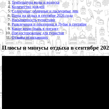
Температура воды и воздуха
Количество дождей
Солнечные, облачные и пасмурные дни
Цены на отдых в сентябре 2026 года
Насыщенность туристами
Развлечения и праздники в Дубае в сентябре
Какие вещи брать в поездку
Предостережение для туристов
Отзывы отдыхающих
Плюсы и минусы отдыха в сентябре 202