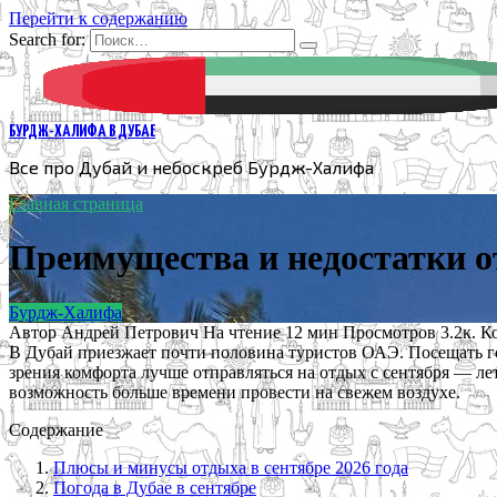
Перейти к содержанию
Search for:
БУРДЖ-ХАЛИФА В ДУБАЕ
Все про Дубай и небоскреб Бурдж-Халифа
Главная страница
Преимущества и недостатки о
Бурдж-Халифа
Автор
Андрей Петрович
На чтение
12 мин
Просмотров
3.2к.
К
В Дубай приезжает почти половина туристов ОАЭ. Посещать гор
зрения комфорта лучше отправляться на отдых с сентября — ле
возможность больше времени провести на свежем воздухе.
Содержание
Плюсы и минусы отдыха в сентябре 2026 года
Погода в Дубае в сентябре