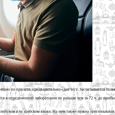
цию по прилете, предварительно сдав тест. Засчитывается тольк
ется в определенной лаборатории не раньше чем за 72 ч. до приб
лийском или арабском языке. На нем также нужна оригинальная п