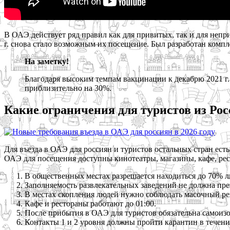
В ОАЭ действует ряд правил как для привитых, так и для неп
г. снова стало возможным их посещение. Был разработан комп
На заметку!
Благодаря высоким темпам вакцинации к декабрю 2021 г. 
приблизительно на 30%.
Какие ограничения для туристов из Ро
Для въезда в ОАЭ для россиян и туристов остальных стран есть
ОАЭ для посещения доступны кинотеатры, магазины, кафе, рес
В общественных местах разрешается находиться до 70% л
Заполняемость развлекательных заведений не должна пр
В местах скопления людей нужно соблюдать масочный р
Кафе и рестораны работают до 01:00.
После прибытия в ОАЭ для туристов обязательна самоизо
Контакты 1 и 2 уровня должны пройти карантин в течени