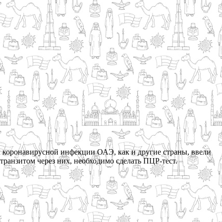
м коронавирусной инфекции ОАЭ, как и другие страны, ввели
ранзитом через них, необходимо сделать ПЦР-тест.