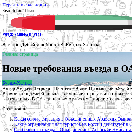
Перейти к содержанию
Search for:
БУРДЖ-ХАЛИФА В ДУБАЕ
Все про Дубай и небоскреб Бурдж-Халифа
Главная страница
Новые требования въезда в ОА
Бурдж-Халифа
Автор
Андрей Петрович
На чтение
9 мин
Просмотров
5.9к.
Ко
В связи с пандемией попасть во многие страны стало сложнее.
разрешенных. В Объединенных Арабских Эмиратах сейчас доста
Содержание
Какая сейчас ситуация в Объединенных Арабских Эмира
Какие ограничения для туристов из России действуют в
Особенности въезда в Объединенные Арабские Эмираты 