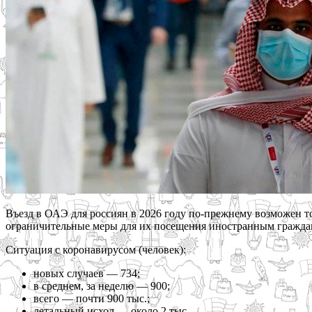
Въезд в ОАЭ для россиян в 2026 году по-прежнему возможен т
ограничительные меры для их посещения иностранным граждана
Ситуация с коронавирусом (человек):
новых случаев — 734;
в среднем, за неделю — 900;
всего — почти 900 тыс.;
летальный исход — около 2 тыс.