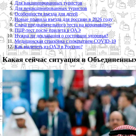
Для вакцинированных туристов
Для невакцинированных туристов
Особенности въезда для детей
Новые правила въезда для россиян в 2026 году
Сдача предварительного теста на коронавирус
ПЦР-тест после прилета в ОАЭ
Нужна ли декларация о состоянии здоровья?
Медицинская страховка с покрытием COVID-19
Как вылететь из ОАЭ в Россию?
Какая сейчас ситуация в Объединенны