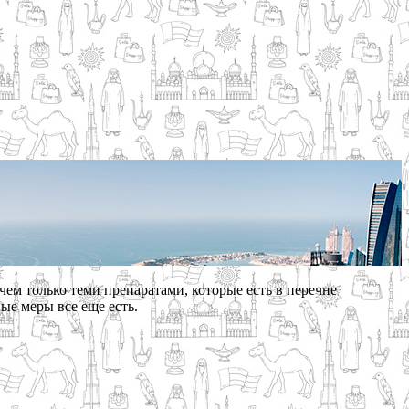
чем только теми препаратами, которые есть в перечне
е меры все еще есть.