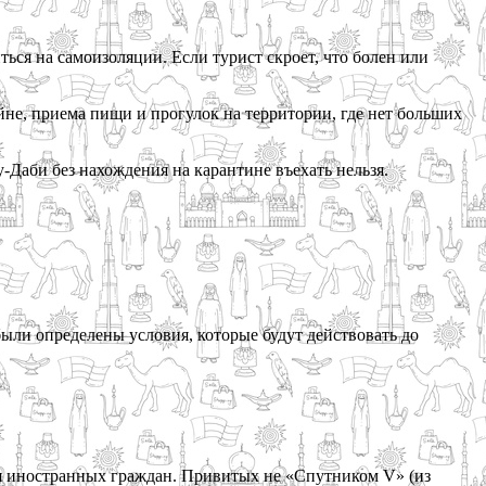
ься на самоизоляции. Если турист скроет, что болен или
йне, приема пищи и прогулок на территории, где нет больших
Даби без нахождения на карантине въехать нельзя.
 были определены условия, которые будут действовать до
ля иностранных граждан. Привитых не «Спутником V» (из