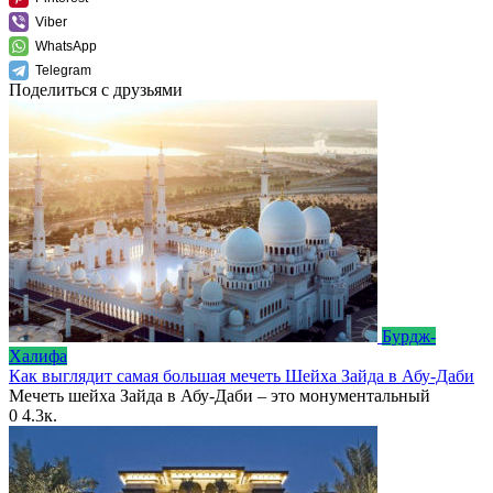
Viber
WhatsApp
Telegram
Поделиться с друзьями
Бурдж-
Халифа
Как выглядит самая большая мечеть Шейха Зайда в Абу-Даби
Мечеть шейха Зайда в Абу-Даби – это монументальный
0
4.3к.